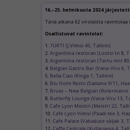
16.–25. helmikuuta 2024 järjestett
Tänä aikana 62 virolaista ravintolaa 
Osallistuvat ravintolat:
1.
7ÜRTI (J.Vilmsi 45, Tallinn)
2.
Argentiina restoran (Lootsi tn 8, T
3.
Argentiina restoran (Tartu mnt 80,
4.
Belgian Gastro Bar (Vana-Viru 6, T
5.
Bella Ciao (Kinga 1, Tallinn)
6.
Blu Holm Resto (Sadama 9/11, Haa
7.
Bruxx – New Belgian (Rotermanni 2
8.
Butterfly Lounge (Vana-Viru 13, Ta
9.
Cafe Lyon Meistri (Meistri 22, Tall
10.
Cafe Lyon Viimsi (Paadi tee 3, H
11.
Cafe Palace (Vabaduse väljak 3, T
12.
Caffe Centrale (Kullassepa 4, Tall