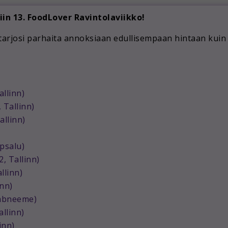
iin 13. FoodLover Ravintolaviikko!
tarjosi parhaita annoksiaan edullisempaan hintaan kuin t
allinn)
 Tallinn)
allinn)
psalu)
, Tallinn)
llinn)
inn)
aabneeme)
allinn)
inn)