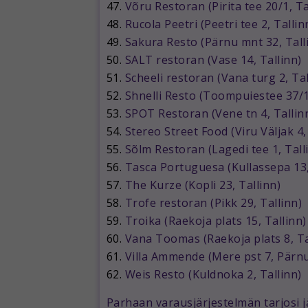
47.
Võru Restoran (Pirita tee 20/1, Ta
48.
Rucola Peetri (Peetri tee 2, Tallin
49.
Sakura Resto (Pärnu mnt 32, Tall
50.
SALT restoran (Vase 14, Tallinn)
51.
Scheeli restoran (Vana turg 2, Tal
52.
Shnelli Resto (Toompuiestee 37/1,
53.
SPOT Restoran (Vene tn 4, Tallin
54.
Stereo Street Food (Viru Väljak 4,
55.
Sõlm Restoran (Lagedi tee 1, Tall
56.
Tasca Portuguesa (Kullassepa 13,
57.
The Kurze (Kopli 23, Tallinn)
58.
Trofe restoran (Pikk 29, Tallinn)
59.
Troika (Raekoja plats 15, Tallinn)
60.
Vana Toomas (Raekoja plats 8, Ta
61.
Villa Ammende (Mere pst 7, Pärn
62.
Weis Resto (Kuldnoka 2, Tallinn)
Parhaan varausjärjestelmän tarjosi 