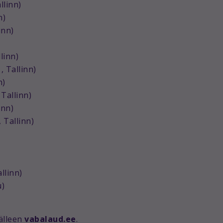
llinn)
n)
inn)
linn)
 Tallinn)
n)
 Tallinn)
inn)
 Tallinn)
llinn)
u)
jälleen
vabalaud.ee
.