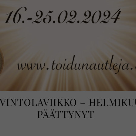
INTOLAVIIKKO – HELMIKUU
PÄÄTTYNYT
2 marraskuun, 2023