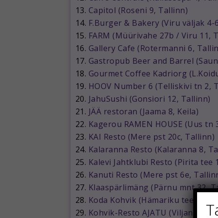
13.
Capitol (Roseni 9, Tallinn)
14.
F.Burger & Bakery (Viru väljak 4-6
15.
FARM (Müürivahe 27b / Viru 11, T
16.
Gallery Cafe (Rotermanni 6, Talli
17.
Gastropub Beer and Barrel (Sauna
18.
Gourmet Coffee Kadriorg (L.Koidu
19.
HOOV Number 6 (Telliskivi tn 2, T
20.
JahuSushi (Gonsiori 12, Tallinn)
21.
JÄÄ restoran (Jaama 8, Keila)
22.
Kagerou RAMEN HOUSE (Uus tn 33
23.
KAI Resto (Mere pst 20c, Tallinn)
24.
Kalaranna Resto (Kalaranna 8, Ta
25.
Kalevi Jahtklubi Resto (Pirita tee 
26.
Kanuti Resto (Mere pst 6e, Tallin
27.
Klaaspärlimäng (Pärnu mnt 32, Ta
28.
Koda Kohvik (Hämariku tee 8, Vii
T
29.
Kohvik-Resto AJATU (Viljandi 60, 