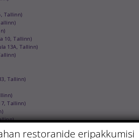
, Tallinn)
allinn)
nn)
 10, Tallinn)
la 13A, Tallinn)
allinn)
, Tallinn)
ll
inn)
17, Tallinn)
n)
llinn)
msi)
ahan restoranide eripakkumisi
Türi)