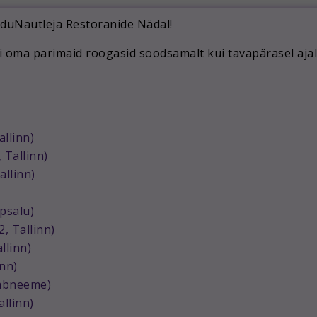
oiduNautleja Restoranide Nädal!
ni oma parimaid roogasid soodsamalt kui tavapärasel ajal
allinn)
 Tallinn)
allinn)
psalu)
, Tallinn)
llinn)
inn)
aabneeme)
allinn)