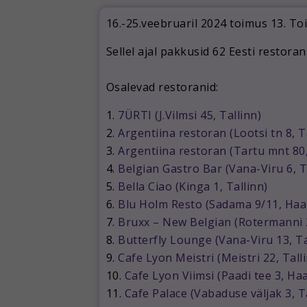
16.-25.veebruaril 2024 toimus 13. T
Sellel ajal pakkusid 62 Eesti restora
Osalevad restoranid:
1.
7ÜRTI (J.Vilmsi 45, Tallinn)
2.
Argentiina restoran (Lootsi tn 8, T
3.
Argentiina restoran (Tartu mnt 80,
4.
Belgian Gastro Bar (Vana-Viru 6, T
5.
Bella Ciao (Kinga 1, Tallinn)
6.
Blu Holm Resto (Sadama 9/11, Haa
7.
Bruxx – New Belgian (Rotermanni 2
8.
Butterfly Lounge (Vana-Viru 13, Ta
9.
Cafe Lyon Meistri (Meistri 22, Tall
10.
Cafe Lyon Viimsi (Paadi tee 3, H
11.
Cafe Palace (Vabaduse väljak 3, T