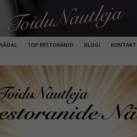
Armastan häid maitseid!
 NÄDAL
TOP RESTORANID
BLOGI
KONTAKT