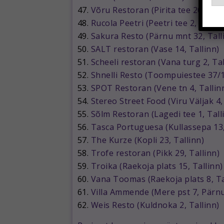
*
47.
Võru Restoran (Pirita tee 20/1, Ta
48.
Rucola Peetri (Peetri tee 2, Tallin
49.
Sakura Resto (Pärnu mnt 32, Tall
50.
SALT restoran (Vase 14, Tallinn)
51.
Scheeli restoran (Vana turg 2, Tal
52.
Shnelli Resto (Toompuiestee 37/1,
53.
SPOT Restoran (Vene tn 4, Tallin
54.
Stereo Street Food (Viru Väljak 4,
55.
Sõlm Restoran (Lagedi tee 1, Tall
56.
Tasca Portuguesa (Kullassepa 13,
57.
The Kurze (Kopli 23, Tallinn)
58.
Trofe restoran (Pikk 29, Tallinn)
59.
Troika (Raekoja plats 15, Tallinn)
60.
Vana Toomas (Raekoja plats 8, Ta
61.
Villa Ammende (Mere pst 7, Pärn
62.
Weis Resto (Kuldnoka 2, Tallinn)