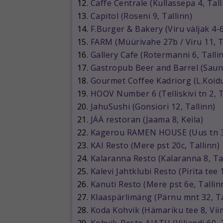
12.
Caffe Centrale (Kullassepa 4, Tall
13.
Capitol (Roseni 9, Tallinn)
14.
F.Burger & Bakery (Viru väljak 4-6
15.
FARM (Müürivahe 27b / Viru 11, T
16.
Gallery Cafe (Rotermanni 6, Talli
17.
Gastropub Beer and Barrel (Sauna
18.
Gourmet Coffee Kadriorg (L.Koidu
19.
HOOV Number 6 (Telliskivi tn 2, T
20.
JahuSushi (Gonsiori 12, Tallinn)
21.
JÄÄ restoran (Jaama 8, Keila)
22.
Kagerou RAMEN HOUSE (Uus tn 33
23.
KAI Resto (Mere pst 20c, Tallinn)
24.
Kalaranna Resto (Kalaranna 8, Ta
25.
Kalevi Jahtklubi Resto (Pirita tee 
26.
Kanuti Resto (Mere pst 6e, Tallin
27.
Klaaspärlimäng (Pärnu mnt 32, Ta
28.
Koda Kohvik (Hämariku tee 8, Vii