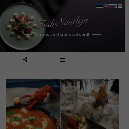
Armastan häid maitseid!