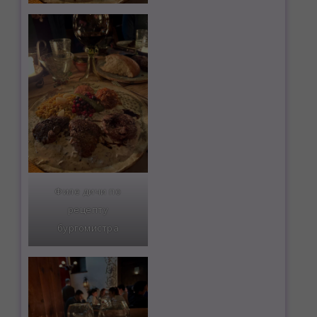
Филе дичи по
рецепту
бургомистра