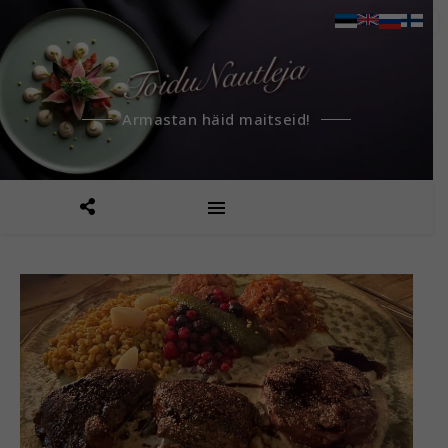
Armastan häid maitseid!