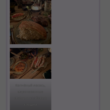
Копчёный лосось,
маринованные
огурцы и крабовые
клешни