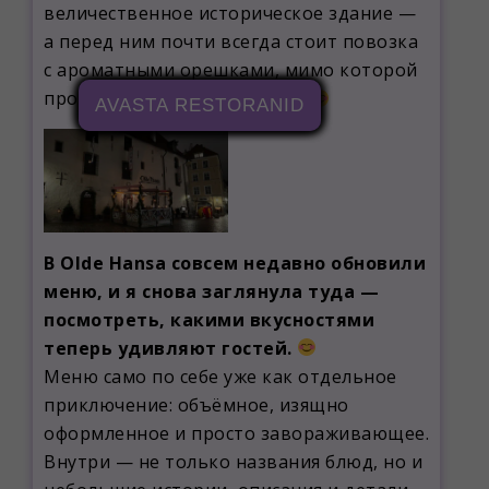
величественное историческое здание —
а перед ним почти всегда стоит повозка
с ароматными орешками, мимо которой
пройти просто невозможно!
AVASTA RESTORANID
AVASTA RESTORANID
AVASTA RESTORANID
AVASTA RESTORANID
В Olde Hansa совсем недавно обновили
меню, и я снова заглянула туда —
посмотреть, какими вкусностями
теперь удивляют гостей.
Меню само по себе уже как отдельное
приключение: объёмное, изящно
оформленное и просто завораживающее.
Внутри — не только названия блюд, но и