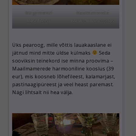
Bürgermeistri
Maailmamerede
ulukifileed
harmooniline kooslus
Üks pearoog, mille võttis lauakaaslane ei
jätnud mind mitte üldse külmaks
Seda
sooviksin teinekord ise minna proovima –
Maailmamerede harmooniline kooslus (39
eur), mis koosneb lõhefileest, kalamarjast,
pastinaagipüreest ja veel heast paremast.
Nägi lihtsalt nii hea välja.