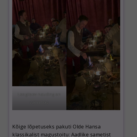
Leegitsev nauding on
valmimas
Kõige lõpetuseks pakuti Olde Hansa
klassikalist magustoitu: Aadlike sametist