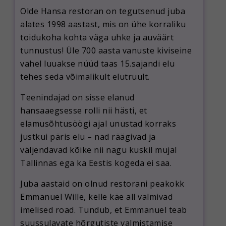
Olde Hansa restoran on tegutsenud juba
alates 1998 aastast, mis on ühe korraliku
toidukoha kohta väga uhke ja auväärt
tunnustus! Üle 700 aasta vanuste kiviseine
vahel luuakse nüüd taas 15.sajandi elu
tehes seda võimalikult elutruult.
Teenindajad on sisse elanud
hansaaegsesse rolli nii hästi, et
elamusõhtusöögi ajal unustad korraks
justkui päris elu – nad räägivad ja
väljendavad kõike nii nagu kuskil mujal
Tallinnas ega ka Eestis kogeda ei saa.
Juba aastaid on olnud restorani peakokk
Emmanuel Wille, kelle käe all valmivad
imelised road. Tundub, et Emmanuel teab
suussulavate hõrgutiste valmistamise