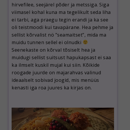
hirvefilee, seejärel põder ja metssiga. Siga
viimasel kohal kuna ma tegelikult seda liha
ei tarbi, aga praegu tegin erandi ja ka see
oli teistmoodi kui tavapärane. Hea pehme ja
sellist kõrvalist nö ”seamaitset”, mida ma
muidu tunnen sellel ei olnudki
Seenekaste on kõrval tõsiselt hea ja
muidugi sellist suitsust hapukapsast ei saa
ka ilmselt kuskil mujal kui siin. Kõikide
roogade juurde on majarahvas valinud
ideaalselt sobivad joogid, mis menüüs
kenasti iga roa juures ka kirjas on.