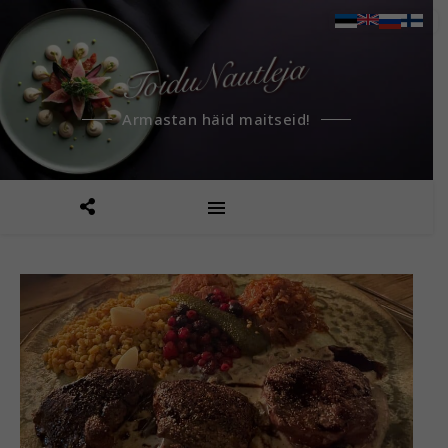
Armastan häid maitseid!