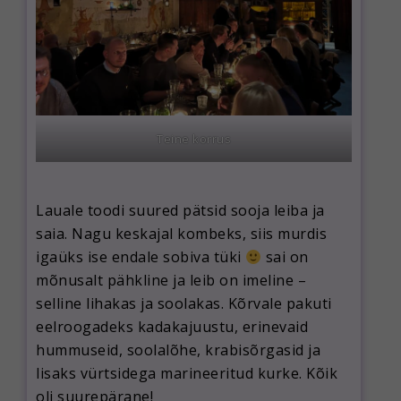
Teine korrus
Lauale toodi suured pätsid sooja leiba ja
saia. Nagu keskajal kombeks, siis murdis
igaüks ise endale sobiva tüki
sai on
mõnusalt pähkline ja leib on imeline –
selline lihakas ja soolakas. Kõrvale pakuti
eelroogadeks kadakajuustu, erinevaid
hummuseid, soolalõhe, krabisõrgasid ja
lisaks vürtsidega marineeritud kurke. Kõik
oli suurepärane!