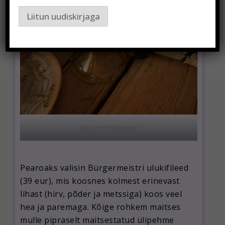
Liitun uudiskirjaga
Suur veinipokaal
Pearoaks valisin Bürgermeistri ulukifileed
(39 eur), mis koosnes kolmest erinevast
lihast (hirv, põder ja metssiga) koos veel
hea ja paremaga. Kõige rohkem maitses
mulle pipraselt maitsestatud ülipehme