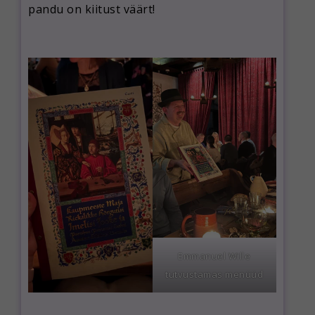
pandu on kiitust väärt!
Emmanuel Wille
tutvustamas menüüd