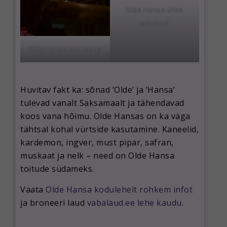
Olde Hansa uhke
pidulaud
Olde Hansa muusikud
Huvitav fakt ka: sõnad ‘Olde’ ja ‘Hansa’
tulevad vanalt Saksamaalt ja tähendavad
koos vana hõimu. Olde Hansas on ka väga
tähtsal kohal vürtside kasutamine. Kaneelid,
kardemon, ingver, must pipar, safran,
muskaat ja nelk – need on Olde Hansa
toitude südameks.
Vaata
Olde Hansa kodulehelt rohkem infot
ja broneeri laud
vabalaud.ee lehe kaudu
.