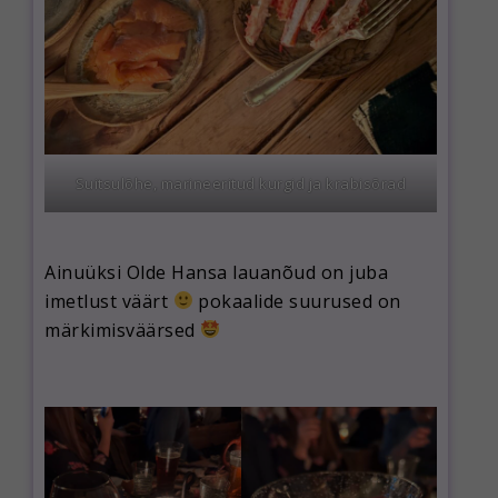
Suitsulõhe, marineeritud kurgid ja krabisõrad
Ainuüksi Olde Hansa lauanõud on juba
imetlust väärt
pokaalide suurused on
märkimisväärsed