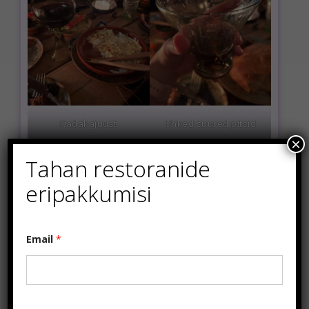
Kadakajuust
Uhked suured pitsid
×
Tahan restoranide
eripakkumisi
*
Email
*
E
m
a
i
l
*