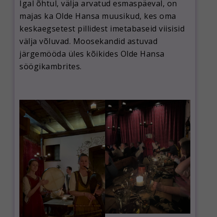
Igal õhtul, välja arvatud esmaspäeval, on
majas ka Olde Hansa muusikud, kes oma
keskaegsetest pillidest imetabaseid viisisid
välja võluvad. Moosekandid astuvad
järgemööda üles kõikides Olde Hansa
söögikambrites.