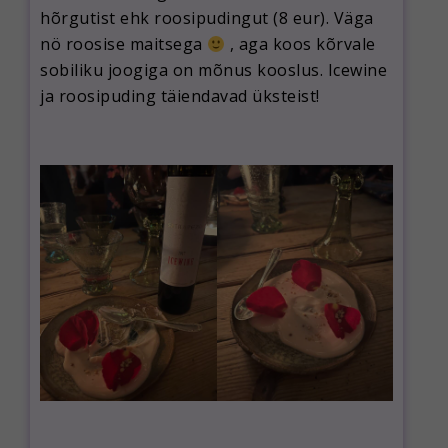
hõrgutist ehk roosipudingut (8 eur). Väga
nö roosise maitsega
, aga koos kõrvale
sobiliku joogiga on mõnus kooslus. Icewine
ja roosipuding täiendavad üksteist!