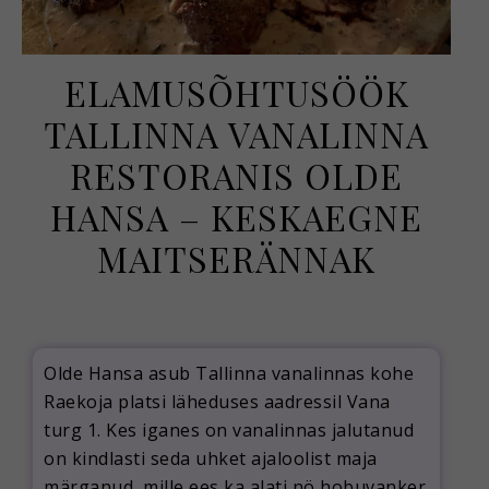
ELAMUSÕHTUSÖÖK
TALLINNA VANALINNA
RESTORANIS OLDE
HANSA – KESKAEGNE
MAITSERÄNNAK
märts 3, 2023
Olde Hansa asub Tallinna vanalinnas kohe
Raekoja platsi läheduses aadressil Vana
turg 1. Kes iganes on vanalinnas jalutanud
on kindlasti seda uhket ajaloolist maja
märganud, mille ees ka alati nö hobuvanker