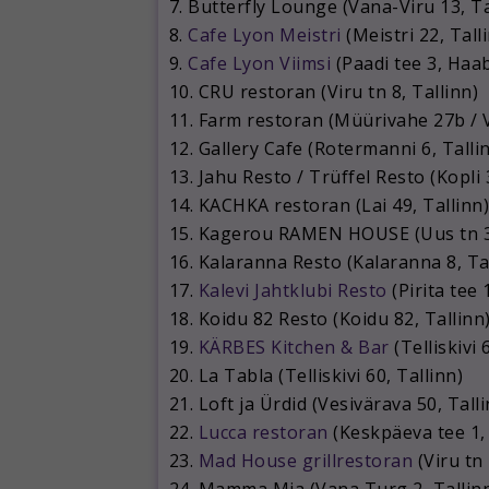
7. Butterfly Lounge (Vana-Viru 13, Ta
8.
Cafe Lyon Meistri
(Meistri 22, Tall
9.
Cafe Lyon Viimsi
(Paadi tee 3, Ha
10. CRU restoran (Viru tn 8, Tallinn)
11. Farm restoran (Müürivahe 27b / V
12. Gallery Cafe (Rotermanni 6, Talli
13. Jahu Resto / Trüffel Resto (Kopli 
14. KACHKA restoran (Lai 49, Tallinn)
15. Kagerou RAMEN HOUSE (Uus tn 33
16. Kalaranna Resto (Kalaranna 8, Ta
17.
Kalevi Jahtklubi Resto
(Pirita tee 
18. Koidu 82 Resto (Koidu 82, Tallinn
19.
KÄRBES Kitchen & Bar
(Telliskivi 
20. La Tabla (Telliskivi 60, Tallinn)
21. Loft ja Ürdid (Vesivärava 50, Talli
22.
Lucca restoran
(Keskpäeva tee 1,
23.
Mad House grillrestoran
(Viru tn 