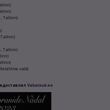
llinn)
llinn)
, Tallinn)
)
 Tallinn)
, Tallinn)
linn)
llinn)
Jõelähtme vald)
редоставлял
Vabalaud.ee