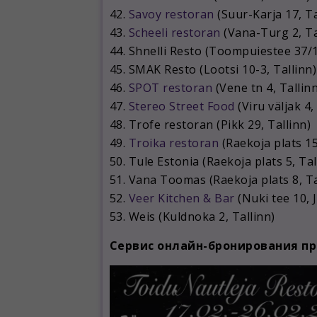
42.
Savoy restoran
(Suur-Karja 17, Ta
43.
Scheeli restoran
(Vana-Turg 2, Ta
44. Shnelli Resto (Toompuiestee 37/1
45. SMAK Resto (Lootsi 10-3, Tallinn)
46.
SPOT restoran
(Vene tn 4, Tallinn
47.
Stereo Street Food
(Viru väljak 4,
48. Trofe restoran (Pikk 29, Tallinn)
49.
Troika restoran
(Raekoja plats 15
50. Tule Estonia (Raekoja plats 5, Tal
51. Vana Toomas (Raekoja plats 8, Ta
52.
Veer Kitchen & Bar
(Nuki tee 10, 
53. Weis (Kuldnoka 2, Tallinn)
Сервис онлайн-бронирования п