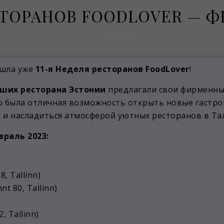
ТОРАНОВ FOODLOVER — ФЕ
7 октября, 2022
шла уже
11-я Неделя ресторанов FoodLover
!
чших ресторана Эстонии
предлагали свои фирменн
Это была отличная возможность открыть новые гастр
и насладиться атмосферой уютных ресторанов в Тал
раль 2023:
8, Tallinn)
nt 80, Tallinn)
, Tallinn)