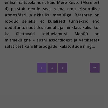
erilisi maitseelamusi, kuid Mere Resto (Mere pst
4) paistab nende seas silma oma eksootilise
atmosfääri ja rikkaliku menüüga. Restoran on
loodud selleks, et külalised tunneksid end
oodatuna, nautides samal ajal nii klassikalisi kui
ka üllatavaid toiduelamusi. Menüü on
mitmekülgne – sushi assortiidest ja värsketest
salatitest kuni liharoogade, kalatoitude ning…
1
2
3