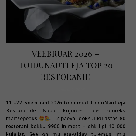
VEEBRUAR 2026 –
TOIDUNAUTLEJA TOP 20
RESTORANID
märts 1, 2026
11.–22. veebruaril 2026 toimunud ToiduNautleja
Restoranide Nädal kujunes taas suureks
maitsepeoks
. 12 päeva jooksul külastas 80
restorani kokku 9900 inimest – ehk ligi 10 000
külalist. See on muljetavaldav tulemus, mis