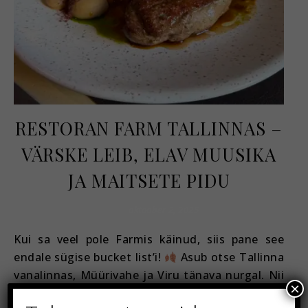
RESTORAN FARM TALLINNAS –
VÄRSKE LEIB, ELAV MUUSIKA
JA MAITSETE PIDU
oktoober 2, 2025
Kui sa veel pole Farmis käinud, siis pane see
endale sügise bucket list’i!
Asub otse Tallinna
vanalinnas, Müürivahe ja Viru tänava nurgal. Nii
×
kui sisse astud, on kohe selline tunne, et aeg