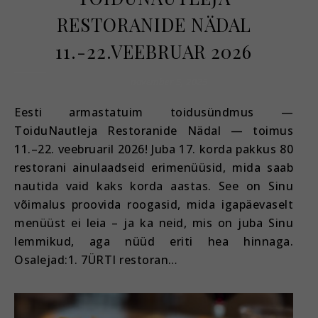
RESTORANIDE NÄDAL
11.-22.VEEBRUAR 2026
november 5, 2025
Eesti armastatuim toidusündmus —
ToiduNautleja Restoranide Nädal — toimus
11.–22. veebruaril 2026! Juba 17. korda pakkus 80
restorani ainulaadseid erimenüüsid, mida saab
nautida vaid kaks korda aastas. See on Sinu
võimalus proovida roogasid, mida igapäevaselt
menüüst ei leia – ja ka neid, mis on juba Sinu
lemmikud, aga nüüd eriti hea hinnaga.
Osalejad:1. 7ÜRTI restoran…