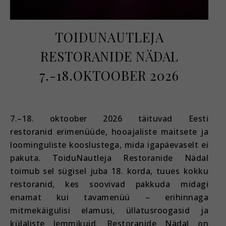
TOIDUNAUTLEJA
RESTORANIDE NÄDAL
7.-18.OKTOOBER 2026
veebruar 25, 2026
7.–18. oktoober 2026 täituvad Eesti
restoranid erimenüüde, hooajaliste maitsete ja
loominguliste kooslustega, mida igapäevaselt ei
pakuta. ToiduNautleja Restoranide Nädal
toimub sel sügisel juba 18. korda, tuues kokku
restoranid, kes soovivad pakkuda midagi
enamat kui tavamenüü – erihinnaga
mitmekäigulisi elamusi, üllatusroogasid ja
külaliste lemmikuid. Restoranide Nädal on