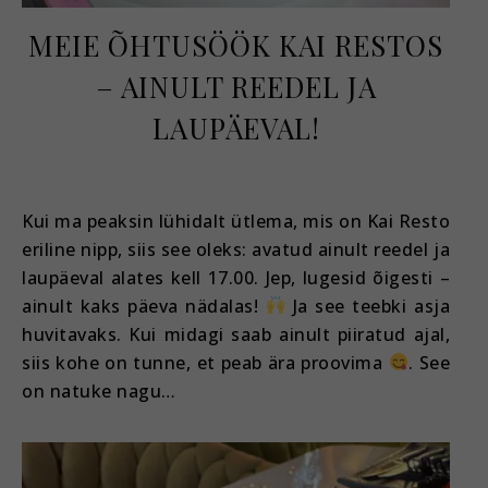
MEIE ÕHTUSÖÖK KAI RESTOS
– AINULT REEDEL JA
LAUPÄEVAL!
september 24, 2025
Kui ma peaksin lühidalt ütlema, mis on Kai Resto
eriline nipp, siis see oleks: avatud ainult reedel ja
laupäeval alates kell 17.00. Jep, lugesid õigesti –
ainult kaks päeva nädalas!
Ja see teebki asja
huvitavaks. Kui midagi saab ainult piiratud ajal,
siis kohe on tunne, et peab ära proovima
. See
on natuke nagu…