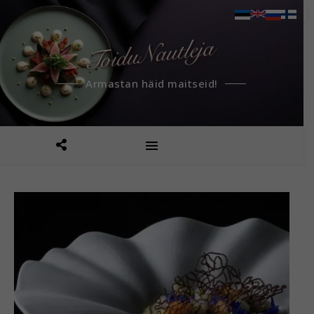
Armastan häid maitseid!