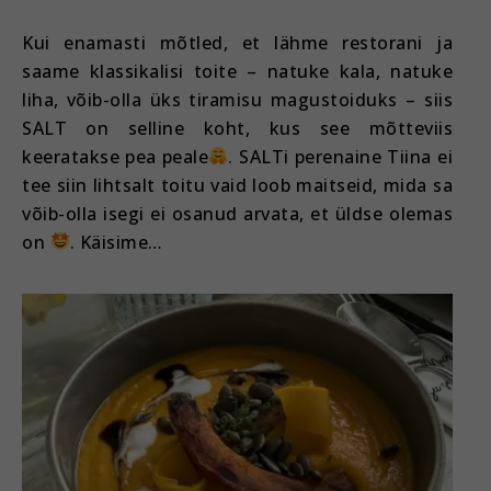
Kui enamasti mõtled, et lähme restorani ja
saame klassikalisi toite – natuke kala, natuke
liha, võib-olla üks tiramisu magustoiduks – siis
SALT on selline koht, kus see mõtteviis
keeratakse pea peale
. SALTi perenaine Tiina ei
tee siin lihtsalt toitu vaid loob maitseid, mida sa
võib-olla isegi ei osanud arvata, et üldse olemas
on
. Käisime…