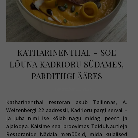
KATHARINENTHAL – SOE
LÕUNA KADRIORU SÜDAMES,
PARDITIIGI ÄÄRES
september 25, 2025
Katharinenthal restoran asub Tallinnas, A.
Weizenbergi 22 aadressil, Kadrioru pargi serval –
ja juba nimi ise kõlab nagu midagi peent ja
ajalooga. Käisime seal proovimas ToiduNautleja
Restoranide Nädala menüüsid, mida külalised