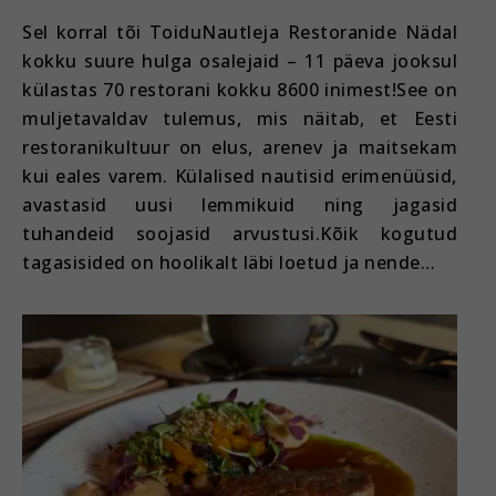
Sel korral tõi ToiduNautleja Restoranide Nädal
kokku suure hulga osalejaid – 11 päeva jooksul
külastas 70 restorani kokku 8600 inimest!See on
muljetavaldav tulemus, mis näitab, et Eesti
restoranikultuur on elus, arenev ja maitsekam
kui eales varem. Külalised nautisid erimenüüsid,
avastasid uusi lemmikuid ning jagasid
tuhandeid soojasid arvustusi.Kõik kogutud
tagasisided on hoolikalt läbi loetud ja nende…